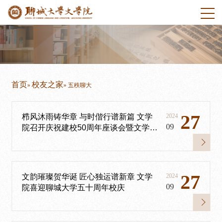
首页
校友之家
»
» 五秩聊大
27
栉风沐雨铸华章 与时偕行谱新篇 文学
2024
09
院召开庆祝建校50周年座谈会暨文学院
发展论坛
27
文韵璀璨贺华诞 匠心独运谱新章 文学
2024
09
院喜迎聊城大学五十周年校庆