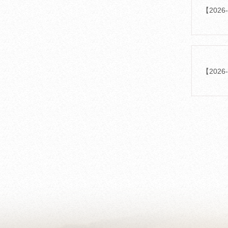
【20
【20