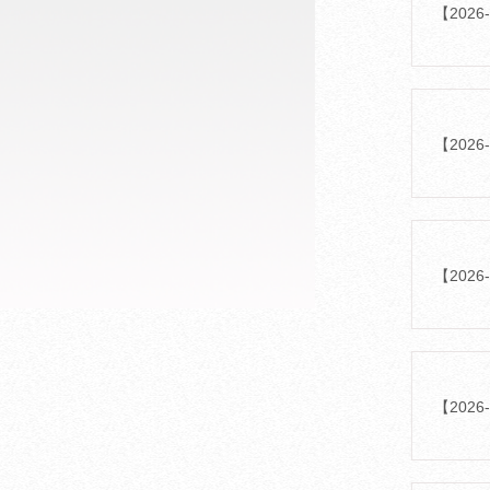
【202
【202
【20
【20