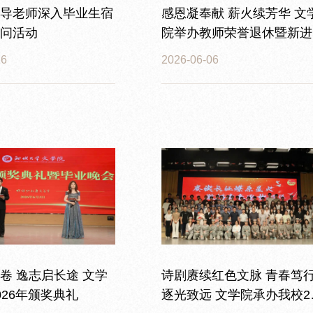
导老师深入毕业生宿
感恩凝奉献 薪火续芳华 文
问活动
院举办教师荣誉退休暨新进
师欢迎仪式
16
2026-06-06
卷 逸志启长途 文学
诗剧赓续红色文脉 青春笃
026年颁奖典礼
逐光致远 文学院承办我校2