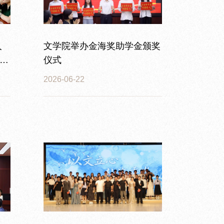
人
文学院举办金海奖助学金颁奖
会
仪式
2026-06-22