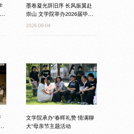
学
墨卷凝光辞旧序 长风振翼赴
教
崇山 文学院举办2026届毕业
生晚会
2026-06-04
行
文学院承办“春晖礼赞 情满聊
02
大”母亲节主题活动