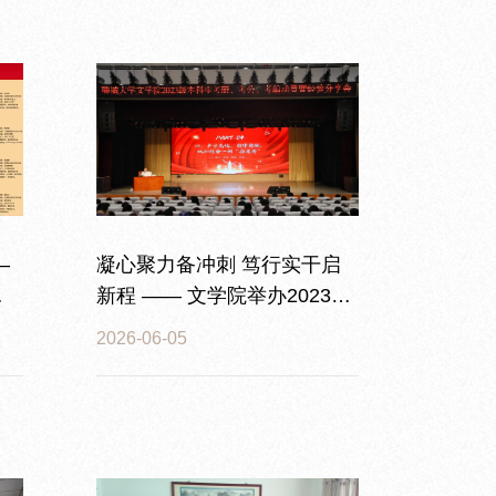
—
凝心聚力备冲刺 笃行实干启
质
新程 —— 文学院举办2023级
本科生考研考公考编动员暨经
2026-06-05
验分享会