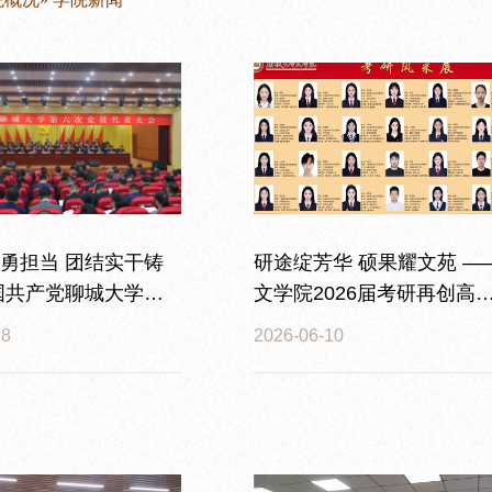
勇担当 团结实干铸
研途绽芳华 硕果耀文苑 —
国共产党聊城大学第
文学院2026届考研再创高
代表大会开幕
量育人佳绩
18
2026-06-10