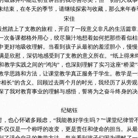
未结束，在冬天的季节，请继续探索与收藏，那么来年春
宋佳
毅然踏上了支教的旅程，开启了一段意义非凡的生活篇章
一次备课都格外用心，绞尽脑汁地想着如何把那些看似枯
中更好地吸收理解。当看到孩子从最初的羞涩胆小，慢慢
满是欣慰，深切地感受到了支教的意义所在。
“纸上得来
和教学实践之间的“鸿沟”，也深刻理解了实习这座“桥梁
教学思路和方法，让课堂教学真正服务于学生。教学是一
学相长”的含义。回顾过去两个月的时光，我经历了从旁
深了我对教育事业的理解与感悟，誓将为之奋斗终
身
的决
纪铭钰
时，也心怀诸多顾虑，
“我能教好学生吗？”“课堂纪律管
不仅仅是一个称呼的改变，更是责任和使命的担当。从最