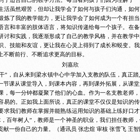
到了适合自己的教学方法。每当看到孩子们因为理解了一
生活虽然艰苦，但却让我学会了如何与孩子们沟通，如何
锻炼了我的教学能力，更让我学会了如何成为一个有担当
语言和丰富的肢体语言，将知识传递给每一个孩子。在备
研讨和实践，我逐渐形成了自己的教学风格，并在教学中
识、技能和友谊，更让我在心灵上得到了成长和蜕变。我
上不断前行、不断追求更高的目标。
刘嘉欣
始干”，自从来到梁水镇中心中学加入支教的队伍，真正
每一节课从课堂导入，到课本内容，再到课外拓展，从课
课，每一分钟都凝聚了他们的心血。作为一名支教老师，
容易的。正如我上面所说，真正的课堂不仅仅是知识的传
要求我们教师在掌握并能熟练运用知识的基础上练好口才
木，百年树人”，教师是一个神圣的职业，我们担任教师
献一份自己的力量。（通讯员 张忠煊 审核 张雪飞
王智