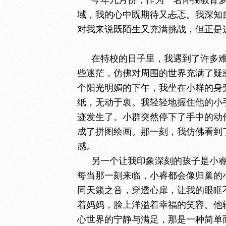
今年九月份，作为一名怀揣教育
域，我的心中既期待又忐忑。我深知
对我来说既陌生又充满挑战，但正是
在特校的日子里，我遇到了许多
些迷茫，仿佛对周围的世界充满了疑
个阳光明媚的下午，我坐在小群的身
纸，无动于衷。我轻轻地握住他的小
迹发生了。小群突然停下了手中的动
成了拼图绘画。那一刻，我仿佛看到
感。
另一个让我印象深刻的孩子是小
每当那一刻来临，小睿都会像归巢的
同天籁之音，穿透心扉，让我的眼眶
着妈妈，脸上洋溢着幸福的笑容。他
心世界的宁静与满足，那是一种简单