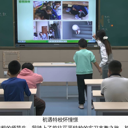
初遇特校怀憧憬