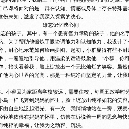
梦想的师范生，我踏上了前往茌平特校的实习支教之旅。
自己即将面对的是一群在认知、情感或身体上存在特殊需
这份未知，激发了我深入探索的决心。
难忘记忆映心间
难忘的孩子。其中，有一个患有智力障碍的孩子，他的名
惑。为了帮助他锻炼手眼协调能力和认知能力，我设计了
旁，耐心地示范如何绘画拼图。起初，小群显得有些不耐
手，一遍遍地引导他，用温柔的话语鼓励他：“小群，你可
作，抬头看着我，脸上绽放出一个无比灿烂的笑容。虽然
了他内心世界的光亮，那是一种纯净而坚定的力量，让我
睿。小睿因为家距离学校较远，需要住校，每周五放学时
小鸟一样飞奔到妈妈的怀里，脸上绽放出纯净如花的笑容。
不由自主地泛起泪光。有一次，我悄悄地站在一旁，观察
轻轻地依偎在妈妈的怀里，仿佛在诉说着一周的思念与快
而纯粹的幸福，让我为之动容、沉浸。