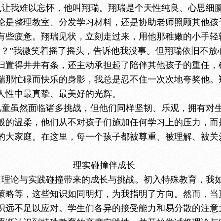
也让我难以忘怀，他叫翔瑞。翔瑞是个天性纯良、心思细
论是整理教室、分发学习材料，还是协助老师照顾其他孩
有些疲惫。翔瑞见状，立刻走过来，用他那稚嫩的小手轻
服？”我微笑着摇了摇头，告诉他我没事。但翔瑞依旧不放
归置得井井有条，还主动承担起了陪伴其他孩子的重任，
瑞那忙碌而快乐的身影，我总是忍不住一次次地夸奖他。
人性中最真挚、最美好的光辉。
儿童虽然面临诸多挑战，但他们同样坚韧、乐观，拥有对
般的温柔，他们从不对孩子们施加任何学习上的压力，而
的大家庭。在这里，每一个孩子都被尊重、被理解、被关
理实碰撞伴成长
了理论与实践碰撞带来的成长与挑战。初入特殊教育，我
策略等，这些知识如同明灯，为我指明了方向。然而，当
识远不足以应对。学生们各异的接受能力和易分散的注意