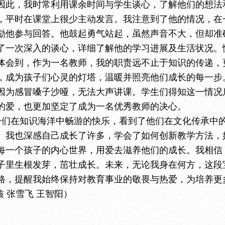
因此，我时常利用课余时间与学生谈心，了解他们的想法
，平时在课堂上很少主动发言。我注意到了他的情况，在
励他参与回答。他鼓起勇气站起，虽然声音不大，但却准
了一次深入的谈心，详细了解他的学习进展及生活状况。
体会到，作为一名教师，我的职责远不止于知识的传递，
，成为孩子们心灵的灯塔，温暖并照亮他们成长的每一步
因为感冒嗓子沙哑，无法大声讲课。学生们得知这一情况
的爱，也更加坚定了成为一名优秀教师的决心。
子们在知识海洋中畅游的快乐，看到了他们在文化传承中
。我也深感自己成长了许多，学会了如何创新教学方法，
每一个孩子的内心世界，用爱去滋养他们的成长。我相信
子里生根发芽，茁壮成长。未来，无论我身在何方，这段
路，提醒我始终保持对教育事业的敬畏与热爱，为培养更
核
张雪飞
王智阳）