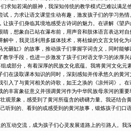
子们求知若渴的眼神，我深知传统的教学模式已难以满足
尝试，力求让语文课堂生动有趣，激发孩子们的学习热情。
，让孩子们身临其境地感受古诗词的魅力。在讲解《望庐
眼睛，想象自己站在瀑布前，用声音和肢体语言表达对自
讲解中，我灵活
利用多媒体技术，将枯燥的文言文转化为
马光砸缸》的故事，推动孩子们掌握字词含义，同时能够
了教学手段，也进一步激发了孩子们对语文学习的浓厚兴
要组成部分，有着深厚的民族文化底蕴。我将黄河文化元
子们在汲取课本知识的同时，深刻感知并传承悠久的黄河
我引入了与黄河相关的诗歌，如王之涣的《凉州词》。在
载的丰富象征意义并强调黄河作为中华民族母亲河的重要
的壮观景象，感受到了黄河所蕴含的磅礴力量。我
还
结合
自己听到的、看到的或感受到的黄河故事
，锻炼孩子们口
生的互动交流，成为孩子们心灵发展道路上的引路人。我