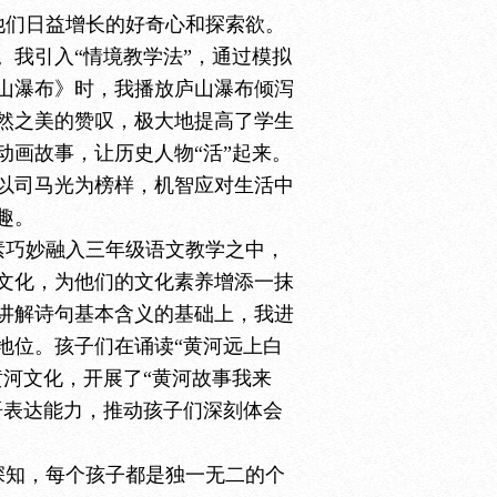
他们日益增长的好奇心和探索欲。
我引入“情境教学法”，通过模拟
山瀑布》时，我播放庐山瀑布
倾泻
然之美的赞叹，极大地提高了学生
动画故事，让历史人物“活”起来
。
以司马光为榜样，机智应对生活中
趣。
素巧妙融入三年级语文教学之中，
文化，为他们的文化素养增添一抹
讲解诗句基本含义的基础上，我进
地位。孩子们在诵读“黄河远上白
黄河文化，开展了“黄河故事我来
语表达能力，推动孩子们深刻体会
深知，每个孩子都是独一无二的个