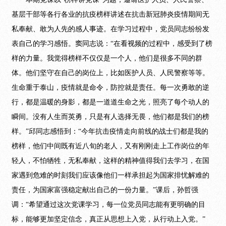
基层干部等各行各业的抗疫榜样讲述在抗击新冠肺炎疫情期间无
私奉献、敢为人先的感人事迹。在学习过程中，党员同志纷纷发
表自己的学习感悟。窦同志说：“在看视频的过程中，感受到了榜
样的力量。我觉得榜样不仅仅是一个人，他们是很多不同的群
体。他们坚守在自己的岗位上，比如医护人员、人民警察等等。
生命重于泰山，疫情就是命令，防控就是责任。每一次勇敢的逆
行，都是温暖的身影，都是一道道生命之光，照亮了每个动人的
瞬间。没有人生而英勇，只是有人选择无畏，他们都是我们的榜
样。”邱同志感悟到：“今年抗击疫情走向前线的战士们都是我的
榜样，他们中间既有近八旬的老人，又有刚刚走上工作岗位的年
轻人，不怕牺牲，无私奉献，这样的精神值得我们去学习，在国
家遇到危难的时刻我们应该像他们
一样承担起
为国家排忧解难
的
责任
，为国家富强稳定献出
自己
的一份力量。
”课后，孙哲强
调：“希望通过这次党课学习，每一位党员同志能有更明确的目
标，能够更加坚定信念，真正从思想上入党，从行动上入党。”