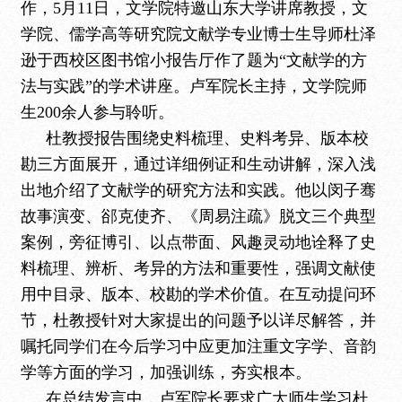
作，5月11日，文学院特邀山东大学讲席教授，文
学院、儒学高等研究院文献学专业博士生导师杜泽
逊于西校区图书馆小报告厅作了题为“文献学的方
法与实践”的学术讲座。卢军院长主持，文学院师
生200余人参与聆听。
杜教授报告围绕史料梳理、史料考异、版本校
勘三方面展开，通过详细例证和生动讲解，深入浅
出地介绍了文献学的研究方法和实践。他以闵子骞
故事演变、郤克使齐、《周易注疏》脱文三个典型
案例，旁征博引、以点带面、风趣灵动地诠释了史
料梳理、辨析、考异的方法和重要性，强调文献使
用中目录、版本、校勘的学术价值。在互动提问环
节，杜教授针对大家提出的问题予以详尽解答，并
嘱托同学们在今后学习中应更加注重文字学、音韵
学等方面的学习，加强训练，夯实根本。
在总结发言中，卢军院长要求广大师生学习杜