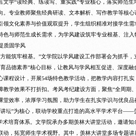
言文学“读经典、练读写、重实践”专业核心，落实师范生
向。专业教师聚焦经典研读、文本解析、写作教学等核心
引领文化素养与价值观双提升，学生组织精准对接学生需
特色与师范生成长需求，为学风建设筑牢专业根基、注入
思提质固学风
力方能筑牢根基。”文学院以学风建设工作部署会为抓手，
培育品德素养”核心目标，让教风与学风相互促进、深度融
核心课程设计，开展54场特色教学活动，把教学内容打扎实
障教学效果不打折扣。考风考纪建设方面，聚焦“全周期、
课堂效率，浓厚学习氛围，助力学生在扎实学识与优良品
秦讲坛”为核心，联动学校重点打造的高水平学术平台——
条学术培育体系。文学院承办多期羡林大讲堂活动，邀请知
联动，拓宽师生学术视野。其中，羡林大讲堂多场专题讲