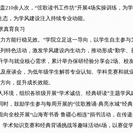
覆盖210余人次，“弦歌读书工作坊”开展4场实操训练，
术生态，为学风建设注入持续专业动能。
行求真育良习
聚力方能行稳见效。”学院立足这一导向，以学生自主参与
系列特色活动，激发学风建设内生动力，推动形成“勤学、
升学与就业核心需求，累计举办保研经验分享会2场、校友
沙龙及座谈会，为低年级学生解答专业认知、学科竞赛和就
展方向，提升成长效能。
人环境，组织各班级开展“学术诚信、经典研读”主题学风
同时，鼓励学生参与每周开展的“弦歌雅诵·典亮水城”经
面向全校开展“山海寄书香 鲁疆心相连”捐书活动，在传
诵、学术知识竞赛和经典背诵挑战等趣味活动6场，以赛促