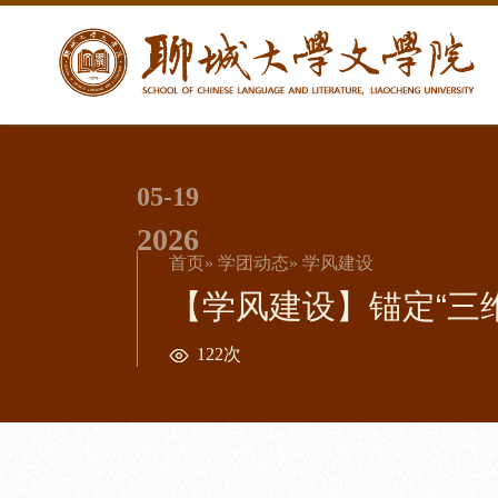
05-19
2026
首页
»
学团动态
» 学风建设
【学风建设】锚定“三维
122次