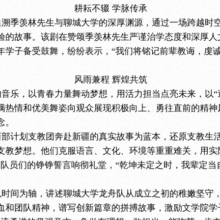
耕耘不辍 学脉传承
追溯季羡林先生与聊城大学的深厚渊源，通过一场跨越时
验的故事。该剧在赞颂季羡林先生严谨治学态度和深厚人
年学子备受鼓舞，纷纷表示，“我们将铭记前辈教诲，虔
风雨兼程 辉煌共筑
音乐，以青春力量舞动梦想，用活力担当点亮未来，以“
满热情和优美舞姿向观众展现积极向上、勇往直前的精神
念。
西部计划支教团奔赴新疆的真实故事为蓝本，还原支教生
支教梦想。他们克服语言、文化、环境等重重难关，用实
团队员们的铮铮誓言响彻礼堂，“乾坤未定之时，我辈定当
以时间为轴，讲述聊城大学龙舟队从成立之初的稚嫩坚守
血和团队精神，谱写创新篇章的拼搏故事，激励文学院学