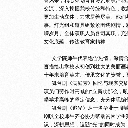
春风采，精心策划青春诗剧展演活动
交流，深入挖掘我校传统和特色，收
更加生动立体，力求尽善尽美。他们
事。灯光组和道具组紧紧围绕剧情，
嵘岁月。全体演职人员各司其职，充
文化底蕴，传达教育家精神。
文学院师生代表饱含热情，深情
言描绘出学校从初创到壮大的美丽画
十年来培育英才、传承文化的赞誉，
舞台剧《满庭芳》回忆与现实交
演员们劳作时高喊的“立新功那么，
攀学术高峰的坚定信念，充分体现编
舞台剧《追光》从一名毕业于聊
剧以全校师生齐心协力帮助贫困学生
识，深耕思想，追随“光”的同时成为