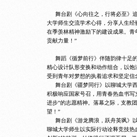
舞台剧《心向往之，行将必至》
大学师生交流学术心得，分享人生经
在季羡林精神激励下的建设成果。青
贡献力量！”
舞蹈《循梦前行》伴随韵律十足的
精心设计队形变换和动作组合，以饱
受到青年对梦想的执着追求和坚定信
舞台剧《疆梦同行》以聊城大学
积极响应国家号召，用青春热血书写
进步”的志愿精神。落幕之际，支教
望！”
舞台剧《游龙腾浪，跃舟英飒》
聊城大学师生以实际行动诠释竞技热