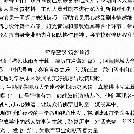
。筹备工作自数月前便已紧锣密鼓地展开，策划团队大量
集大量珍贵材料。主创人员对剧本进行深入剖析和精心打
与演员一同探讨表演技巧，帮助演员用心感受剧本情感细
精心设计舞台布景、灯光音响和服装道具等各个环节，带
分发挥自身专业能力和团队协作精神，将学校辉煌历程和
筚路蓝缕 筑梦前行
合诵《栉风沐雨五十载，踔厉奋发谱新篇》，回顾聊城大
卷。“时代号角，奏响青春之乐；崭新征途，我们阔步向前
更是对学校未来发展的美好祝愿与殷切期盼。
织，生动描摹聊城大学建校初期历史风貌，真挚讲述先辈
吼嘿！”，口号铿锵有力，如战鼓般激励人心。他们再现老
创人员匠心独运，让观众仿佛穿越时空，沉浸其中。
城师范学院夜校的中学教师视角出发，将聊城师范学院夜
完成学业的感人故事为主线，跨越历史，对话先辈。莘莘学
“光”、发散“光”，为教育事业贡献青春力量。