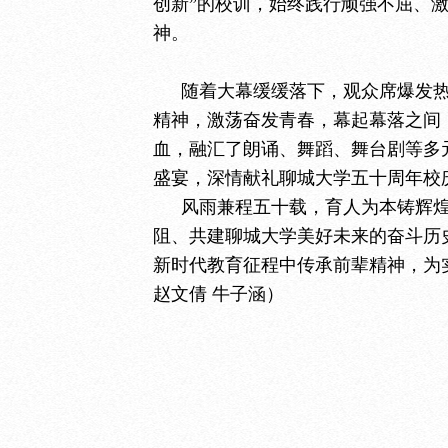
创新”的校训，始终践行顽强不屈、
神。
随着大幕缓缓落下，观众席爆发
精神，激荡奋发青春，幕起幕落之间
血，融汇了朗诵、舞蹈、舞台剧等多
盛宴，深情献礼聊城大学五十周年校
风雨兼程五十载，育人为本铸辉
阻、共建聊城大学美好未来的奋斗历
新时代教育征程中传承前辈精神，为实
赵文倩 牛子涵）