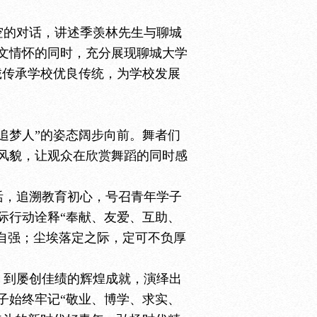
空的对话，讲述季羡林先生与聊城
文情怀的同时，充分展现聊城大学
诚传承学校优良传统，为学校发展
追梦人”的姿态阔步向前。舞者们
风貌，让观众在欣赏舞蹈的同时感
活，追溯教育初心，号召青年学子
际行动诠释“奉献、友爱、互助、
自强；尘埃落定之际，定可不负厚
，到屡创佳绩的辉煌成就，演绎出
子始终牢记“敬业、博学、求实、