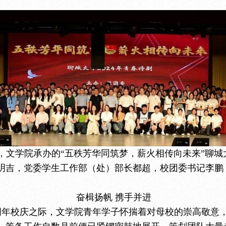
，文学院承办的“五秩芳华同筑梦，薪火相传向未来”聊城大
明吉，党委学生工作部（处）部长都超，校团委书记李鹏
奋楫扬帆 携手并进
周年校庆之际，文学院青年学子怀揣着对母校的崇高敬意