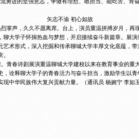
激流勇进的坚强意志，争做有理想、敢担当、能吃苦、肯
矢志不渝 初心如故
热烈掌声，久久不愿离席。台上，演员重温拼搏岁月，再
，聊大学子怀揣热血与梦想，开启接续奋斗新篇章。展演
元艺术形式，深入挖掘和传承聊城大学丰厚文化底蕴，带
庆。
煌。青春诗剧展演重温聊城大学建校以来在教育事业的重
史，诠释聊大学子的青春活力与奋斗担当，激励学生以青
现中华民族伟大复兴贡献力量。（通讯员 杨婉宁 李如玉 刘