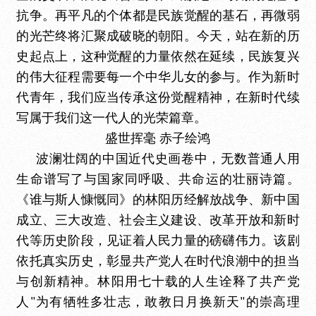
抗争。
再平凡的个体都是民族觉醒的基石，再微弱
的光芒终将汇聚成破晓的朝阳
。
今天，站在新的历
史起点上，这种觉醒的力量依然在延续
，
民族复兴
的伟大征程需要每一个中华儿女的参与
。作为新时
代青年，我们应当传承这份觉醒精神，
在新时代续
写属于我们这一代人的光荣篇章
。
盛世挥毫
赤子绘鸿
波澜壮阔的中国近代史画卷中，无数普通人用
生命谱写了与国家同呼吸、共命运的壮丽诗篇。
《谁与斯人慷慨同》的林阳历经解放战争、新中国
成立、三大改造、社会主义建设、改革
开放和新时
代等历史阶段，见证着人民力量的磅礴伟力。该剧
依托真实历史，彰显共产党人在时代浪潮中的担当
与创新精神。林阳用七十载的人生诠释了共产党
人
为有牺牲多壮志，敢教日月换新天
的崇高理
"
"