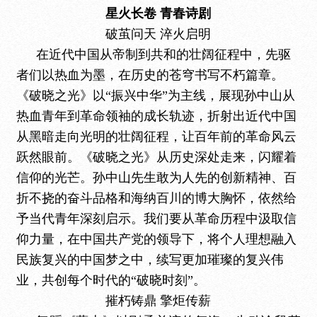
星火长卷
青春诗剧
破茧问天
淬火启明
在
近代中国从帝制到共和的壮阔征程中，先驱
者们以热血为墨，在历史的苍穹书写不朽篇章。
《破晓之光》以“振兴中华”为主线，展现孙中山从
热血青年到革命领袖的成长轨迹，折射出近代中国
从黑暗走向光明的壮阔征程，让百年前的革命风云
跃然眼前。《破晓之光》从历史深处走来，闪耀着
信仰的光芒
。孙中山先生敢为人先的创新精神、百
折不挠的奋斗品格和海纳百川的博大胸怀，依然给
予当代青年深刻启示。我们要从革命历程中汲取信
仰力量，在中国共产党的领导下，将个人理想融入
民族复兴的中国梦之中，续写更加
璀璨的复兴伟
业，共创每个时代的
“破晓时刻”。
摧朽铸鼎
擎炬传薪