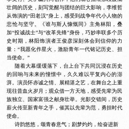
壮阔的历史，刻写觉醒与团结的巨大影响，李维哲
从饰演的“田老汉”身上，感受到战争年代小人物的
悲怆与坚守。《谁与斯人慷慨同》主角林阳，叠
加“投诚战士”与“改革先锋”身份，巧妙串联多个历
史时期，林阳饰演者王俊彦深刻体会到信仰的力
量：“我愿化作星火，激励青年一代铭记历史、担
当使命。”
随着大幕缓缓落下，台上台下共同沉浸在历史
的回响与未来的憧憬中
，久久难以平复内心的澎
湃
。
演员怀赤诚之情、展精湛之艺，在舞台之上重
现往昔血火岁月；观众借一方天地，感受先辈为民
族独立、国家富强之献身壮举。光影交错间，历史
薪火传至新青年之手，催其以先辈为范，勇担时代
使命。
诗韵悠悠，颂青春意气；剧梦灼灼，绘奋进新