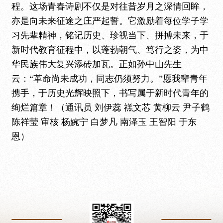
程。这场青春诗剧不仅是对往昔岁月之深情回眸，
亦是向未来征途之庄严起誓。它激励着每位学子学
习先辈精神，铭记历史、珍视当下、拼搏未来，于
新时代教育征程中，以蓬勃朝气、笃行之姿，为中
华民族伟大复兴添砖加瓦。正如
孙中山先生
云：“革命尚未成功，同志仍须努力。”愿
我辈青年
携手，于历史光辉映照下，书写属于新时代青年的
绚烂篇章！（
通讯员
刘伊蕊
禚文芯
黄柳云
尹子鹤
陈祥莹
审核
杨婉宁
白梦凡
南泽玉
王智阳
于东
恩
）