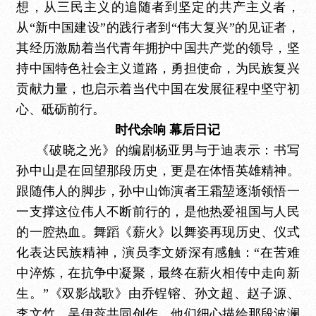
想，从三民主义的追随者到坚定的共产主义者，
从“新中国建设”的践行者到“伟大复兴”的见证者，
其经历激励着当代青年拥护中国共产党的领导，坚
持中国特色社会主义道路，勇担使命，为民族复兴
贡献力量，也启示着当代中国在发展征程中坚守初
心、砥砺前行。
时代余响
幕后日记
《破晓之光》的编剧杨亚男与于迪表示：书写
孙中山是在回望那段历史，更是在体悟英雄精神。
跟随伟人的脚步，孙中山饰演者王霜堃逐渐领悟一
一支撑这位伟人不断前行的，是他热爱祖国与人民
的一腔热血。舞蹈《薪火》以舞姿再现历史、仪式
化表达民族精神，演员李文娇深有感触：
“在苦难
中淬炼，在抗争中凝聚，最终在薪火相传中走向新
生。”《双影战歌》由乔锃镕、孙文超、赵子源、
李文竹、吴伊蕊共同创作，他们细心描绘那段波澜