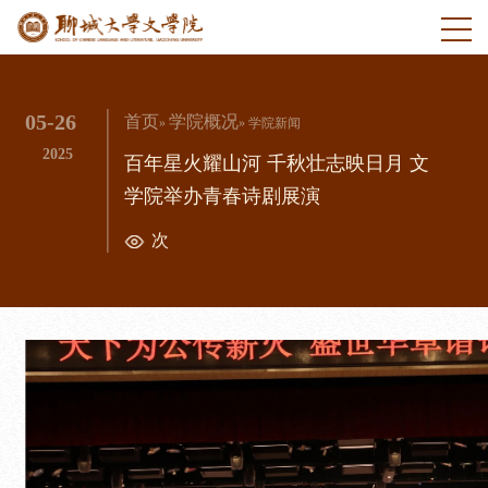
05-26
首页
学院概况
»
» 学院新闻
2025
百年星火耀山河 千秋壮志映日月 文
学院举办青春诗剧展演
次