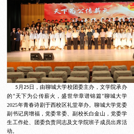
月
日，由聊城大学校团委主办，文学院承办
5
25
的
天下为公传薪火，盛世华章谱
锦
篇
聊城大学
“
”
2025年青春诗剧于西校区礼堂举办。聊城大学党委
副书记房增福，党委常委、副校长白金山，党委学
生工作处、团委负责同志及文学院班子成员出席活
动。