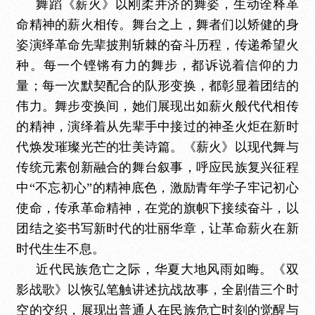
舞蹈《薪火》以刚柔并济的舞姿，生动诠释革
命精神的薪火相传。舞台之上，舞者们以矫健的身
姿演绎革命先辈披荆斩棘的奋斗历程，传递希望火
种。每一个铿锵有力的舞步，都诉说着信仰的力
量；每一次默契配合的队形变换，都彰显着团结的
伟力。舞步变换间，她们展现出如薪火般代代相传
的精神，演绎着从先辈手中接过的神圣火炬在新时
代焕发璀璨光芒的壮美诗篇。《薪火》以现代舞与
传统元素创新融合的舞台叙事，呼应民族复兴征程
中
“不忘初心”的精神底色，激励青年学子牢记初心
使命，传承革命精神，在党的旗帜下接续奋斗，以
团结之姿书写新时代的壮丽华章，让革命薪火在新
时代生生不息。
近代民族危亡之际，华夏大地风雨如晦。《双
影战歌》以恢弘笔触讲述抗战故事，全剧借三个时
空的交织，展现出普通人在民族危亡时刻的觉醒与