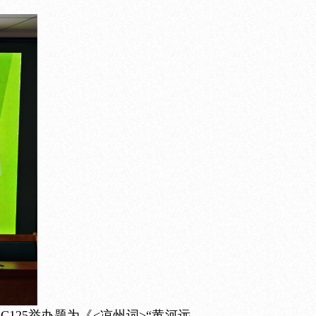
125举办题为《<凉州词>“黄河远