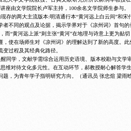
讲座由文学院院长卢军主持，100余名文学院师生参与。
句现存的两大主流版本
:明清通行本“黄河远上白云间”和宋
学者不同的观点及论据，揭示学界对于《凉州词》首句的
境，而“黄河远上派”则主张“黄河”在地理与诗意上更为贴
谨，使在场师生对《凉州词》的理解达到了新的高度。此
流变过程及其经典化路径。
提醒同学，文献学需综合运用历史语境、版本校勘与文学
式思维对待文化多元性。在互动环节，郝教授耐心解答学生
题，为青年学子指明研究方向。（通讯员 张忠煊 梁雨晗 禚