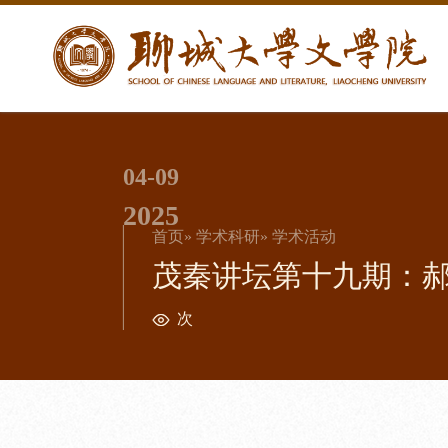
04-09
2025
首页
»
学术科研
» 学术活动
茂秦讲坛第十九期：郝
次