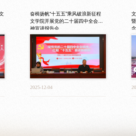
文
文
奋楫扬帆“十五五”乘风破浪新征程
【2026届优秀毕业生风采展】孔豪
【
文学院开展党的二十届四中全会精
——无论什么困难的事，只要硬着
神宣讲报告会
头皮去做，就闯过去了
2025-12-04
2026-06-08
20
20