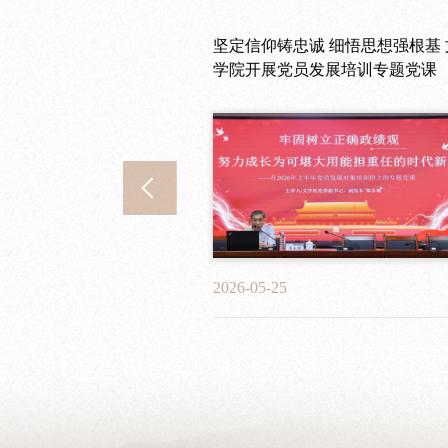
024年度中层党员
毕业生风采展】李文
坚定信仰铸忠诚 细悟思想强根基 
【2026届优秀毕业生风采展】刘
活会
，有棱有角，也会
学院开展党员发展培训专题党课
瑄——功在平时，行稳致远
2026-05-25
2026-06-08