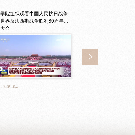
文学院组织观看中国人民抗日战争
2026届优秀毕业生风采展】高建
文学院和教育科学
【2026届优秀
暨世界反法西斯战争胜利80周年纪
宇——日拱一卒，功不唐捐
畔雁阵”教师党支
琦——只今便道只
念大会
栀子香
25-09-04
26-06-08
2025-06-20
2026-06-08