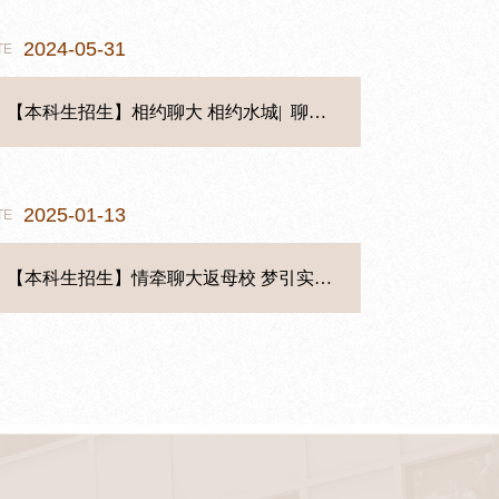
2024-05-31
2025-03-31
05-22
06-25
03-26
TE
TE
TE
TE
TE
【本科生招生】相约聊大 相约水城| 聊城大学本科招生宣传片
聊城大学文学院2025年硕士研究生调剂复试公告
【本科生培养】聊城大学文学院2023级支教感悟（十一）
【研究生培养】聊城大学文学院2022级支教感悟分享 梁佳：奋楫笃行，履践致远
【就业工作】研支传经明政策 基层践行赤子心 文学院开展大学生志愿服务西部计划——研支团专场宣讲活动
2025-01-13
2024-04-05
05-22
05-09
04-04
TE
TE
TE
TE
TE
聊城大学文学院2024年硕士研究生调剂复试录取工作方案
【本科生培养】聊城大学文学院2023级支教感悟（八）
【研究生培养】聊城大学文学院2022级支教感悟分享 李中华：道阻且长，行将则至
【就业工作】文学院举办访企拓岗专项活动
【本科生招生】情牵聊大返母校 梦引实践育新苗 文学院开展社会实践活动