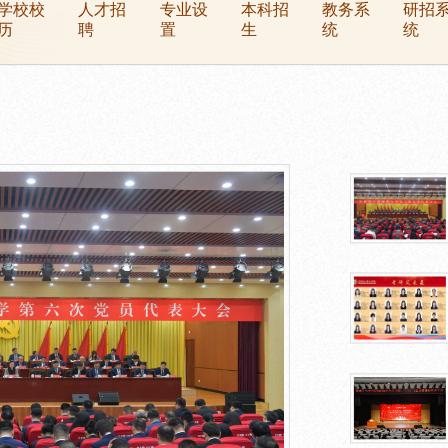
学校校
人才招
专业设
本科招
教务系
研招
历
聘
置
生
统
统