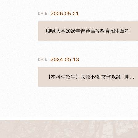
2026-05-21
2026-04-01
07-21
07-10
05-21
DATE
DATE
DATE
DATE
DATE
聊城大学2026年普通高等教育招生章程
【本科生培养】文学院召开广播电视学专业实习动员会
【研究生培养】文学院2025届学术学位研究生考博深造率达50%
【就业工作】文学院赴聊城财信集团开展访企拓岗专项活动
聊城大学文学院 2026年硕士研究生调剂复试录取公告
2024-05-13
2025-03-23
05-22
06-18
04-22
DATE
DATE
DATE
DATE
DATE
【本科生招生】弦歌不辍 文韵永续 | 聊城大学文学院招生宣传片
聊城大学文学院2025年硕士研究生复试录取工作方案
【本科生培养】聊城大学文学院2023级支教感悟（十）
【研究生培养】聊城大学文学院2022级支教感悟分享 姚晓敏：光循浅夏，且行且歌
【就业工作】聚才兴城启新篇 筑梦就业向未来 文学院承办聊城市综合类专场暨聊城大学2026届毕业生春季就业双选会