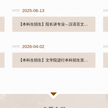
2025-06-13
2026-03-27
05-22
06-27
05-17
DATE
DATE
DATE
DATE
DATE
DA
DA
DA
DA
DA
【本科生招生】院长讲专业—汉语言文学专业
【本科生培养】聊城大学文学院2023级支教感悟（十二）
聊城大学文学院 2026年硕士研究生复试录取实施方案
【研究生培养】 聊城大学文学院2022级支教感悟分享 纪玥含：用心育人，以爱执教
【就业工作】砺行逐梦赴公考 聚力扬帆启新程 文学院开展考公经验分享会
2026-04-02
2025-02-25
05-22
06-12
04-16
DATE
DATE
DATE
DATE
DATE
DA
DA
DA
DA
DA
【本科生招生】文学院进行本科招生宣传“进中学”活动
教育部部署2025年全国硕士研究生招生复试录取工作(附2025年国家分数线)
【本科生培养】聊城大学文学院2023级支教感悟（九）
【研究生培养】聊城大学文学院2022级支教感悟分享 秦凡：心之所向，一苇以航
【就业工作】“春风送岗 职等你来”——文学院承办2026届毕业生专场招聘会